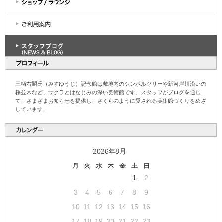
三栖右嗣氏（みすゆうじ）記念館は敷地内のシンボルツリーや新河岸川沿いの
桜並木など、サクラとはなじみの深い美術館です。スタッフがブログを通じ
て、さまざまお知らせを提供し、さくらのように愛される美術館づくりをめざ
しています。
2026年8月
月
火
水
木
金
土
日
1
2
3
4
5
6
7
8
9
10
11
12
13
14
15
16
17
18
19
20
21
22
23