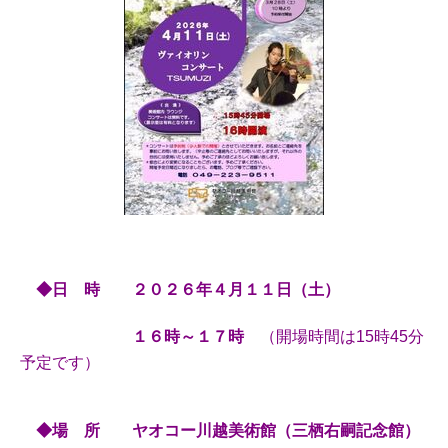
◆日 時 ２０２６
年４
月１１日（土）
１６時～１７時
（開場時間は15時45分
予定です）
◆場 所 ヤオコー川越美術館（三栖右嗣記念館）