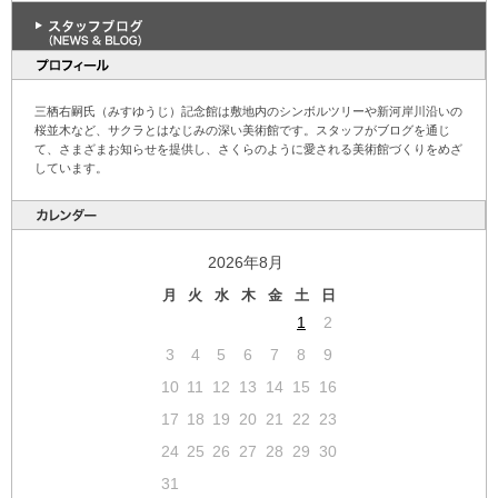
三栖右嗣氏（みすゆうじ）記念館は敷地内のシンボルツリーや新河岸川沿いの
桜並木など、サクラとはなじみの深い美術館です。スタッフがブログを通じ
て、さまざまお知らせを提供し、さくらのように愛される美術館づくりをめざ
しています。
2026年8月
月
火
水
木
金
土
日
1
2
3
4
5
6
7
8
9
10
11
12
13
14
15
16
17
18
19
20
21
22
23
24
25
26
27
28
29
30
31