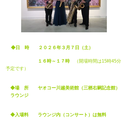
◆日 時 ２０２６
年３
月７日（土）
１６時～１７時
（開場時間は15時45分
予定です）
◆場 所 ヤオコー川越美術館（三栖右嗣記念館）
ラウンジ
◆入場料 ラウンジ内（コンサート）は無料