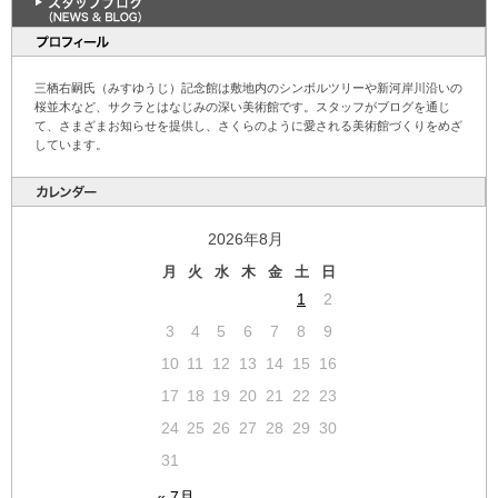
三栖右嗣氏（みすゆうじ）記念館は敷地内のシンボルツリーや新河岸川沿いの
桜並木など、サクラとはなじみの深い美術館です。スタッフがブログを通じ
て、さまざまお知らせを提供し、さくらのように愛される美術館づくりをめざ
しています。
2026年8月
月
火
水
木
金
土
日
1
2
3
4
5
6
7
8
9
10
11
12
13
14
15
16
17
18
19
20
21
22
23
24
25
26
27
28
29
30
31
« 7月