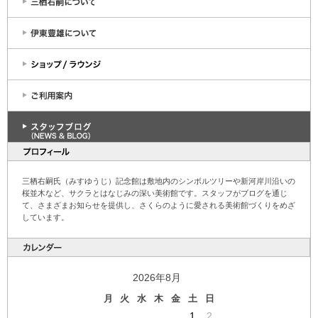
三栖右嗣氏（みすゆうじ）記念館は敷地内のシンボルツリーや新河岸川沿いの
桜並木など、サクラとはなじみの深い美術館です。スタッフがブログを通じ
て、さまざまお知らせを提供し、さくらのように愛される美術館づくりをめざ
しています。
2026年8月
月
火
水
木
金
土
日
1
2