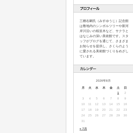
三栖右嗣氏（みすゆうじ）記念館
は敷地内のシンボルツリーや新河
岸川沿いの桜並木など、サクラと
はなじみの深い美術館です。スタ
ッフがブログを通じて、さまざま
お知らせを提供し、さくらのよう
に愛される美術館づくりをめざし
ています。
2026年8月
月
火
水
木
金
土
日
1
2
3
4
5
6
7
8
9
10
11
12
13
14
15
16
17
18
19
20
21
22
23
24
25
26
27
28
29
30
31
« 7月