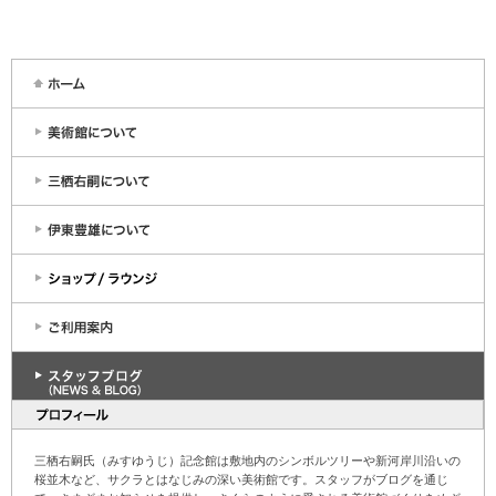
三栖右嗣氏（みすゆうじ）記念館は敷地内のシンボルツリーや新河岸川沿いの
桜並木など、サクラとはなじみの深い美術館です。スタッフがブログを通じ