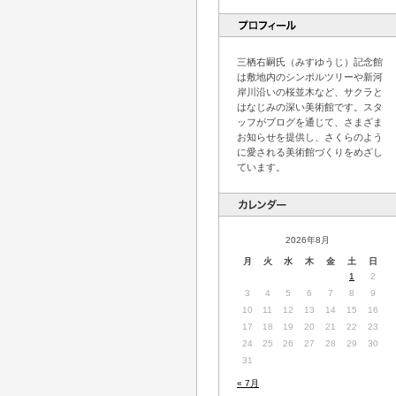
三栖右嗣氏（みすゆうじ）記念館
は敷地内のシンボルツリーや新河
岸川沿いの桜並木など、サクラと
はなじみの深い美術館です。スタ
ッフがブログを通じて、さまざま
お知らせを提供し、さくらのよう
に愛される美術館づくりをめざし
ています。
2026年8月
月
火
水
木
金
土
日
1
2
3
4
5
6
7
8
9
10
11
12
13
14
15
16
17
18
19
20
21
22
23
24
25
26
27
28
29
30
31
« 7月