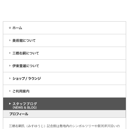
三栖右嗣氏（みすゆうじ）記念館は敷地内のシンボルツリーや新河岸川沿いの