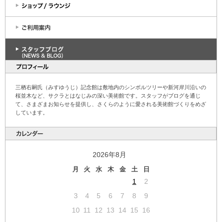
三栖右嗣氏（みすゆうじ）記念館は敷地内のシンボルツリーや新河岸川沿いの
桜並木など、サクラとはなじみの深い美術館です。スタッフがブログを通じ
て、さまざまお知らせを提供し、さくらのように愛される美術館づくりをめざ
しています。
2026年8月
月
火
水
木
金
土
日
1
2
3
4
5
6
7
8
9
10
11
12
13
14
15
16