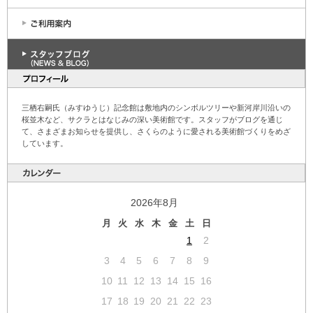
三栖右嗣氏（みすゆうじ）記念館は敷地内のシンボルツリーや新河岸川沿いの
桜並木など、サクラとはなじみの深い美術館です。スタッフがブログを通じ
て、さまざまお知らせを提供し、さくらのように愛される美術館づくりをめざ
しています。
2026年8月
月
火
水
木
金
土
日
1
2
3
4
5
6
7
8
9
10
11
12
13
14
15
16
17
18
19
20
21
22
23