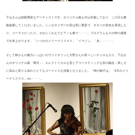
下山さんは経験豊富なアーティストです。オリジナル曲も沢山作曲しており この日も数
曲披露してくださいました。シンセサイザーの音は実に豊富で、ギターの音色を再現した
り、コーラスだったり。それにくわえてピアノも奏で・・・。プログラムもその時の感覚
で出来上がります。「いつかのメリークリスマス」「イマジン」「糸」・・・。
そして林さんの魅力いっぱいのヴァイオリンと大野さんの若々しいチェロも入り、下山さ
んのオリジナル曲「満月」。エレクトリカルな音とアコースティックな音の融合～美しさ
に深みと彩りも加わりとてもゴージャスな演奏となりました。「神の御子は」「8月のメリ
ークリスマス」etc・・・。