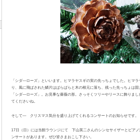
「シダ―ローズ」といいます。ヒマラヤスギの実の先っちょでした。ヒマラ
り、風に飛ばされた鱗片はぱらぱらと木の根元に落ち、残った先っちょは固
「シダ―ローズ」。お見事な薔薇の形。さっそくツリーやリースに飾りまし
てくださいね。
そして― クリスマス気分を盛り上げてくれるコンサートのお知らせです。
17日（日）には当館ラウンジにて 下山英二さんのシンセサイザーとピア
ンサートがあります。ぜひ皆さまおこし下さい。