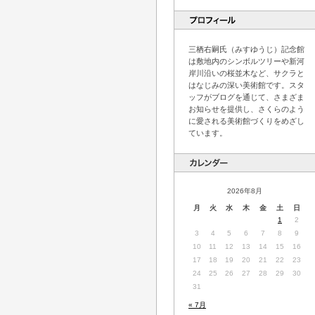
三栖右嗣氏（みすゆうじ）記念館
は敷地内のシンボルツリーや新河
岸川沿いの桜並木など、サクラと
はなじみの深い美術館です。スタ
ッフがブログを通じて、さまざま
お知らせを提供し、さくらのよう
に愛される美術館づくりをめざし
ています。
2026年8月
月
火
水
木
金
土
日
1
2
3
4
5
6
7
8
9
10
11
12
13
14
15
16
17
18
19
20
21
22
23
24
25
26
27
28
29
30
31
« 7月