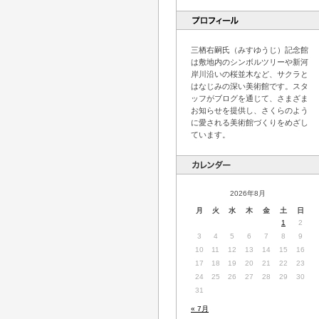
三栖右嗣氏（みすゆうじ）記念館
は敷地内のシンボルツリーや新河
岸川沿いの桜並木など、サクラと
はなじみの深い美術館です。スタ
ッフがブログを通じて、さまざま
お知らせを提供し、さくらのよう
に愛される美術館づくりをめざし
ています。
2026年8月
月
火
水
木
金
土
日
1
2
3
4
5
6
7
8
9
10
11
12
13
14
15
16
17
18
19
20
21
22
23
24
25
26
27
28
29
30
31
« 7月