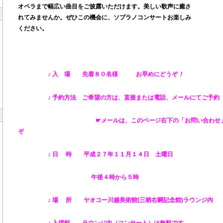
オペラまで幅広い曲目をご披露いただけます。美しい歌声に癒さ
れてみませんか。
ぜひこの機会に、ソプラノコンサートお楽しみ
ください。
♪
入 場 先着８０名様 お早めにどうぞ
！
♪ 予約方法 ご希望の方は、直接または電話、メールにてご予
☛メールは、このページ右下の「お問い合わせ」
ぞ
♪ 日 時
平成２７年１１月１４日 土曜日
午後４時から５時
♪ 場 所
ヤオコー川越美術館(三栖右嗣記念館)
ラウンジ内
♪ 入場料 ラウンジ内（コンサート）は無料です。