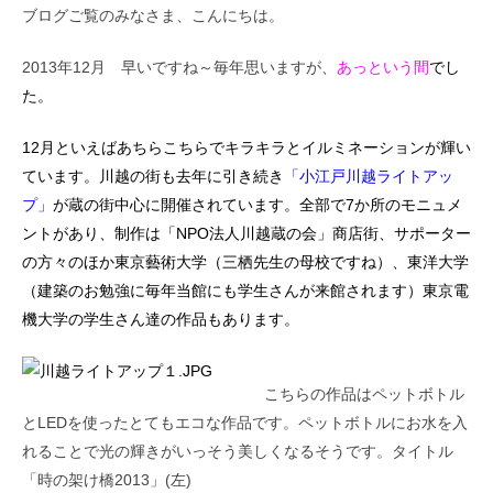
ブログご覧のみなさま、こんにちは。
2013年12月 早いですね～毎年思いますが、
あっという間
でし
た。
12月といえばあちらこちらでキラキラとイルミネーションが輝い
ています。川越の街も去年に引き続き
「小江戸川越ライトアッ
プ」
が蔵の街中心に開催されています。全部で7か所のモニュメ
ントがあり、制作は「NPO法人川越蔵の会」商店街、サポーター
の方々のほか東京藝術大学（三栖先生の母校ですね）、東洋大学
（建築のお勉強に毎年当館にも学生さんが来館されます）東京電
機大学の学生さん達の作品もあります。
こちらの作品はペットボトル
とLEDを使ったとてもエコな作品です。ペットボトルにお水を入
れることで光の輝きがいっそう美しくなるそうです。タイトル
「時の架け橋2013」(左)