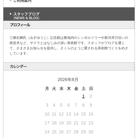
三栖右嗣氏（みすゆうじ）記念館は敷地内のシンボルツリーや新河岸川沿いの
桜並木など、サクラとはなじみの深い美術館です。スタッフがブログを通じ
て、さまざまお知らせを提供し、さくらのように愛される美術館づくりをめざ
しています。
2026年8月
月
火
水
木
金
土
日
1
2
3
4
5
6
7
8
9
10
11
12
13
14
15
16
17
18
19
20
21
22
23
24
25
26
27
28
29
30