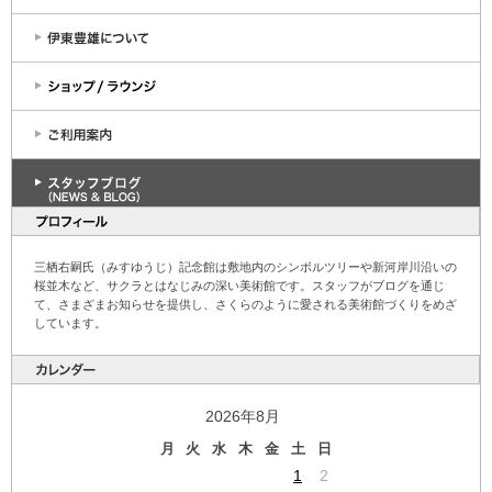
三栖右嗣氏（みすゆうじ）記念館は敷地内のシンボルツリーや新河岸川沿いの
桜並木など、サクラとはなじみの深い美術館です。スタッフがブログを通じ
て、さまざまお知らせを提供し、さくらのように愛される美術館づくりをめざ
しています。
2026年8月
月
火
水
木
金
土
日
1
2