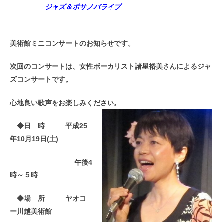
ジャズ＆ボサノバライブ
美術館ミニコンサートのお知らせです。
次回のコンサートは、女性ボーカリスト諸星裕美さんに
よるジャ
ズコンサートです。
心地良い歌声をお楽しみください。
◆日 時 平成25
年10月19日(土)
午後4
時～５時
◆場 所 ヤオコ
ー川越美術館