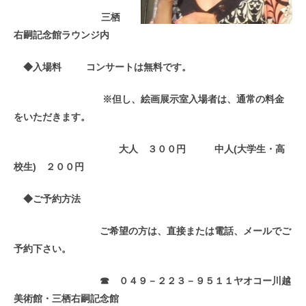
三栖
右嗣記念館ラウンジ内
◆入場料 コンサートは無料です。
※但し、絵画展示室入場
者
は、通常の料金
をいた
だ
きます。
大人 ３００円 中人(大学生・高
校生) ２００円
◆ご予約方法
ご希望の方は、直接または電話、メールでご
予約下さい。
☎ ０４９－２２３－９５１１ヤオコー川越
美術館・三栖右嗣記念館