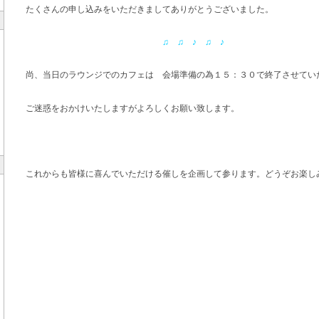
たくさんの申し込みをいただきましてありがとうございました。
♫ ♫ ♪ ♫ ♪
尚、当日のラウンジでのカフェは 会場準備の為１５：３０で終了させてい
ご迷惑をおかけいたしますがよろしくお願い致します。
これからも皆様に喜んでいただける催しを企画して参ります。どうぞお楽し