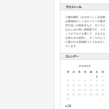
三栖右嗣氏（みすゆうじ）記念館
は敷地内のシンボルツリーや新河
岸川沿いの桜並木など、サクラと
はなじみの深い美術館です。スタ
ッフがブログを通じて、さまざま
お知らせを提供し、さくらのよう
に愛される美術館づくりをめざし
ています。
2026年8月
月
火
水
木
金
土
日
1
2
3
4
5
6
7
8
9
10
11
12
13
14
15
16
17
18
19
20
21
22
23
24
25
26
27
28
29
30
31
« 7月