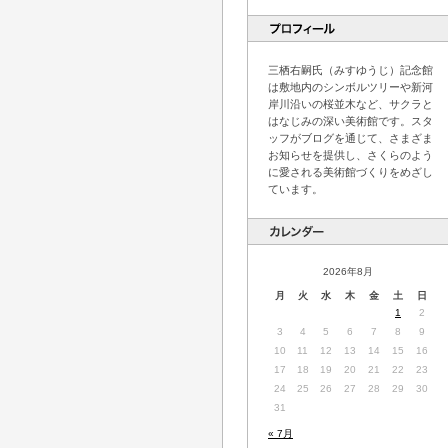
三栖右嗣氏（みすゆうじ）記念館
は敷地内のシンボルツリーや新河
岸川沿いの桜並木など、サクラと
はなじみの深い美術館です。スタ
ッフがブログを通じて、さまざま
お知らせを提供し、さくらのよう
に愛される美術館づくりをめざし
ています。
2026年8月
月
火
水
木
金
土
日
1
2
3
4
5
6
7
8
9
10
11
12
13
14
15
16
17
18
19
20
21
22
23
24
25
26
27
28
29
30
31
« 7月