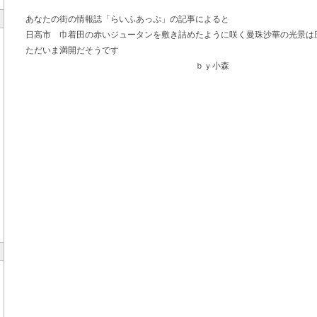
あなたの街の情報誌「らいふあっぷ」の記事によると
日高市 巾着田の赤いジュータンを敷き詰めたように咲く曼珠沙華の光景は
ただいま満開だそうです
ｂｙ小森