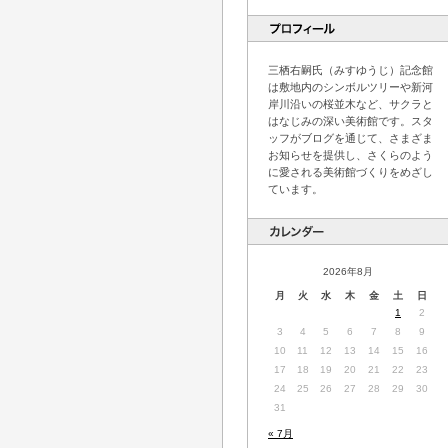
三栖右嗣氏（みすゆうじ）記念館
は敷地内のシンボルツリーや新河
岸川沿いの桜並木など、サクラと
はなじみの深い美術館です。スタ
ッフがブログを通じて、さまざま
お知らせを提供し、さくらのよう
に愛される美術館づくりをめざし
ています。
2026年8月
月
火
水
木
金
土
日
1
2
3
4
5
6
7
8
9
10
11
12
13
14
15
16
17
18
19
20
21
22
23
24
25
26
27
28
29
30
31
« 7月