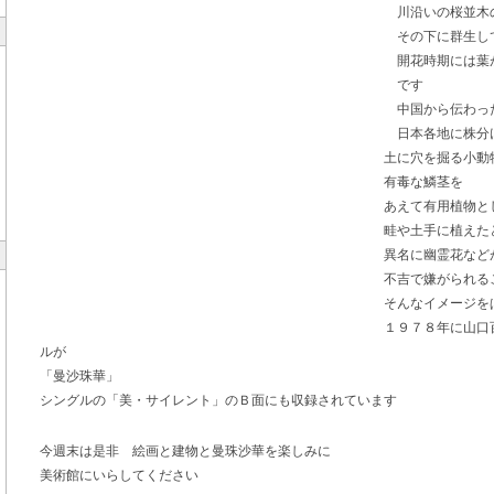
川沿い
その下に群生し
開花時期には葉
です
中国から伝わっ
日本各地に株分
土に穴を掘る小動
有毒な鱗茎を
あえて有用植物と
畦や土手に植えた
異名に幽霊花など
不吉で嫌がられる
そんなイメージを
１９７８年に山口
ルが
「曼沙珠華」
シングルの「美・サイレント」のＢ面にも収録されています
今週末は是非 絵画と建物と曼珠沙華を楽しみに
美術館にいらしてください