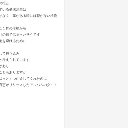
の桜並木の桜と
ている曼珠沙華は
がなく 葉がある時には花がない植物
た１株の球根から
けの形で広まったそうです
物を避けるために
して持ち込み
と考えられています
があり
こともありますが
ぱっとくつがえしてくれたのは
百恵がリリースしたアルバムのタイト