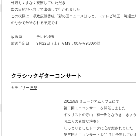
外観もくまなく視察していただき
次の目的地へ向けて出発して行かれました
この模様は、県政広報番組「彩の国ニュースほっと」（テレビ埼玉 毎週土曜日
のなかで放送される予定です
放送局 ： テレビ埼玉
放送予定日： 9月22日（土）ＡＭ9：00から9:30の間
クラシックギターコンサート
カテゴリー:
日記
2012/9/9 ミュージアムカフェにて
第二回ミニコンサートを開催しました
ギタリストの寺山 有一氏となみき きょ
お二人の素敵な演奏と
しっとりとしたトークに心が癒されました
第三回ミニコンサートを11月に予定してい