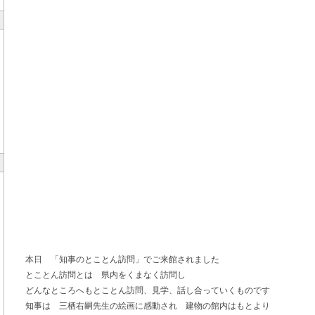
本日 「知事のとことん訪問」でご来館されました
とことん訪問とは 県内をくまなく訪問し
どんなところへもとことん訪問、見学、話し合っていくものです
知事は 三栖右嗣先生の絵画に感動され 建物の館内はもとより