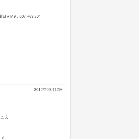
ＡＭ9：00から9:30）
2012年09月12日
うこ氏
ます