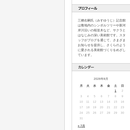
三栖右嗣氏（みすゆうじ）記念館
は敷地内のシンボルツリーや新河
岸川沿いの桜並木など、サクラと
はなじみの深い美術館です。スタ
ッフがブログを通じて、さまざま
お知らせを提供し、さくらのよう
に愛される美術館づくりをめざし
ています。
2026年8月
月
火
水
木
金
土
日
1
2
3
4
5
6
7
8
9
10
11
12
13
14
15
16
17
18
19
20
21
22
23
24
25
26
27
28
29
30
31
« 7月