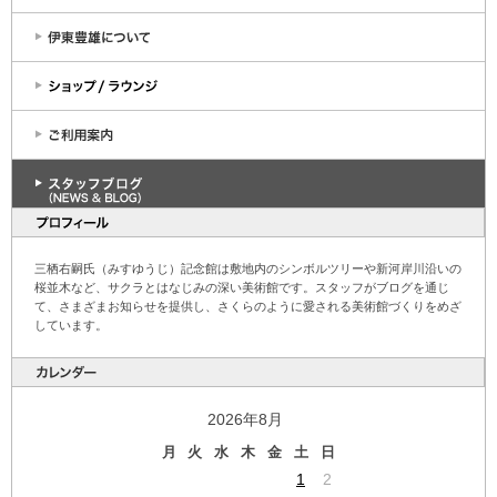
三栖右嗣氏（みすゆうじ）記念館は敷地内のシンボルツリーや新河岸川沿いの
桜並木など、サクラとはなじみの深い美術館です。スタッフがブログを通じ
て、さまざまお知らせを提供し、さくらのように愛される美術館づくりをめざ
しています。
2026年8月
月
火
水
木
金
土
日
1
2