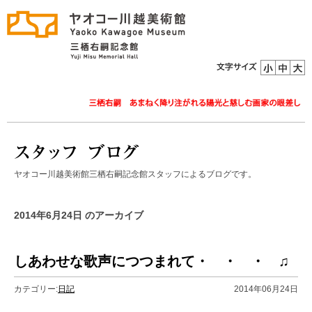
ヤオコー川越美術館三栖右嗣記念館スタッフによるブログです。
2014年6月24日 のアーカイブ
しあわせな歌声につつまれて・ ・ ・ ♫
カテゴリー:
日記
2014年06月24日