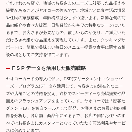
それぞれのお店で、地域のお客さまのニーズに対応した品揃えや
提案があることがヤオコーの強みです。地域ごとに食生活の慣習
や住民の家族構成、年齢構成は少しずつ違います。新鮮な旬の商
品の紹介や食べ方提案、日常普段からキワの特別なシーンにいた
るまで、お客さまが必要なもの、欲しいものがあり、ご満足いた
だけるきめ細かな品揃えを実現しています。また、クッキングサ
ポートは、簡単で美味しい毎日のメニュー提案や食事に関する相
談の場としてご支持を得ています。
F S P データを活用した販売戦略
ヤオコーカードの導入に伴い、FSP(フリークエント・ショッパ
ーズ・プログラム)データを活用して、お客さまの潜在的なニー
ズや店舗ごとの特徴を捉え、適格でスピーディーな売場提案や品
揃えのブラッシュアップを図っています。ヤオコーでは「顧客セ
グメント19」を独自ツールとして開発、お客さまのお買い物の傾
向を分析し、各店舗、商品部に至るまで、お店の側にお住いのす
べてのお客さまにカスタマーとなっていただく商品開発やサービ
スに努めています。