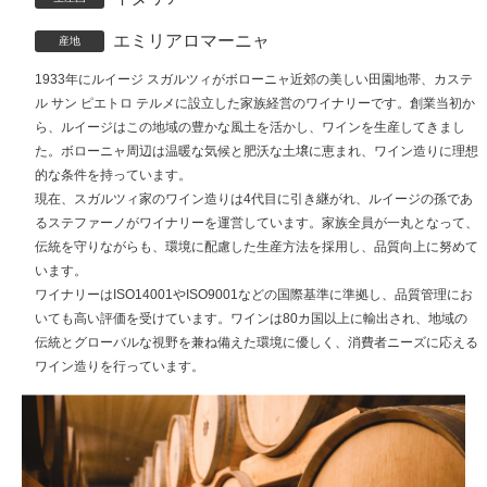
エミリアロマーニャ
産地
1933年にルイージ スガルツィがボローニャ近郊の美しい田園地帯、カステ
ル サン ピエトロ テルメに設立した家族経営のワイナリーです。創業当初か
ら、ルイージはこの地域の豊かな風土を活かし、ワインを生産してきまし
た。ボローニャ周辺は温暖な気候と肥沃な土壌に恵まれ、ワイン造りに理想
的な条件を持っています。
現在、スガルツィ家のワイン造りは4代目に引き継がれ、ルイージの孫であ
るステファーノがワイナリーを運営しています。家族全員が一丸となって、
伝統を守りながらも、環境に配慮した生産方法を採用し、品質向上に努めて
います。
ワイナリーはISO14001やISO9001などの国際基準に準拠し、品質管理にお
いても高い評価を受けています。ワインは80カ国以上に輸出され、地域の
伝統とグローバルな視野を兼ね備えた環境に優しく、消費者ニーズに応える
ワイン造りを行っています。