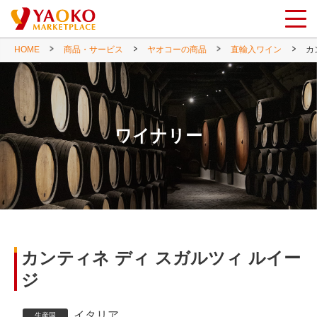
HOME
商品・サービス
ヤオコーの商品
直輸入ワイン
カ
ワイナリー
カンティネ ディ スガルツィ ルイー
ジ
イタリア
生産国