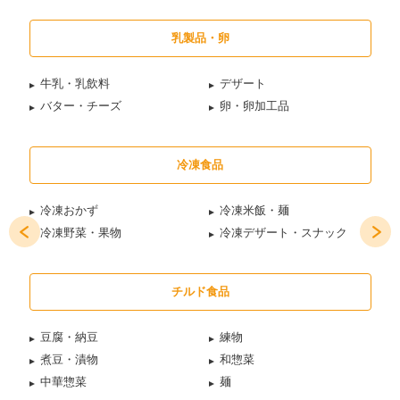
乳製品・卵
牛乳・乳飲料
デザート
バター・チーズ
卵・卵加工品
冷凍食品
冷凍おかず
冷凍米飯・麺
冷凍野菜・果物
冷凍デザート・スナック
チルド食品
豆腐・納豆
練物
煮豆・漬物
和惣菜
中華惣菜
麺