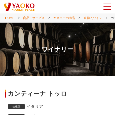
HOME
商品・サービス
ヤオコーの商品
直輸入ワイン
カ
ワイナリー
カンティーナ トッロ
イタリア
生産国