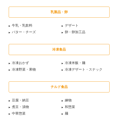
乳製品・卵
牛乳・乳飲料
デザート
バター・チーズ
卵・卵加工品
冷凍食品
冷凍おかず
冷凍米飯・麺
冷凍野菜・果物
冷凍デザート・スナック
チルド食品
豆腐・納豆
練物
煮豆・漬物
和惣菜
中華惣菜
麺