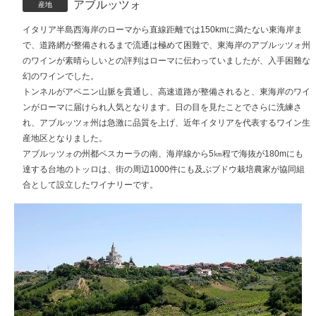
アブルッツォ
産地
イタリア半島西海岸のローマから直線距離では150kmに満たない東海岸ま
で、道路網が整備されるまで流通は極めて困難で、東海岸のアブルッツォ州
のワインが素晴らしいとの評判はローマに伝わっていましたが、入手困難な
幻のワインでした。
トンネルがアペニン山脈を貫通し、高速道路が整備されると、東海岸のワイ
ンがローマに届けられ人気となります。日の目を見たことでさらに洗練さ
れ、アブルッツォ州は急激に品質を上げ、近年イタリアを代表するワイン生
産地区となりました。
アブルッツォの州都ペスカーラの南、海岸線から5㎞程で海抜が180mにも
達する台地のトッロは、街の周辺1000件にも及ぶブドウ栽培農家が協同組
合として設立したワイナリーです。