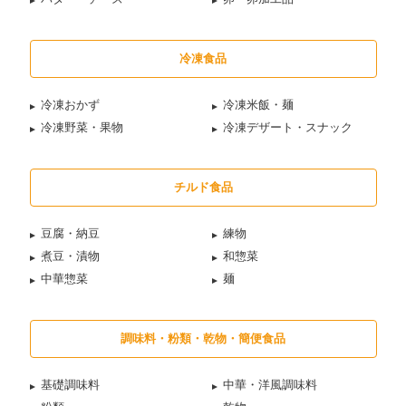
冷凍食品
冷凍おかず
冷凍米飯・麺
冷凍野菜・果物
冷凍デザート・スナック
チルド食品
豆腐・納豆
練物
煮豆・漬物
和惣菜
中華惣菜
麺
調味料・粉類・乾物・簡便食品
基礎調味料
中華・洋風調味料