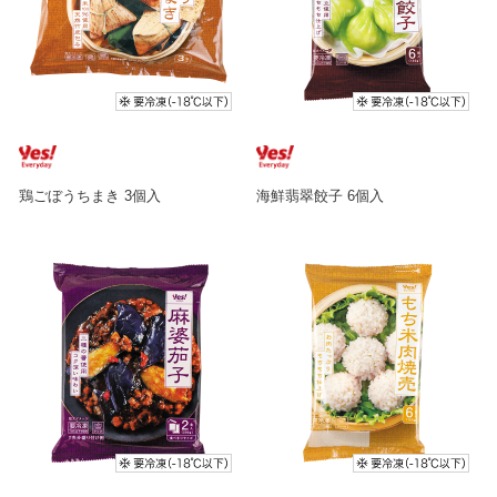
鶏ごぼうちまき 3個入
海鮮翡翠餃子 6個入