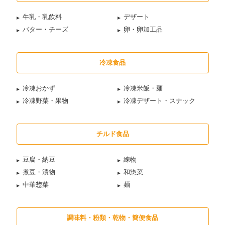
牛乳・乳飲料
デザート
バター・チーズ
卵・卵加工品
冷凍食品
冷凍おかず
冷凍米飯・麺
冷凍野菜・果物
冷凍デザート・スナック
チルド食品
豆腐・納豆
練物
煮豆・漬物
和惣菜
中華惣菜
麺
調味料・粉類・乾物・簡便食品