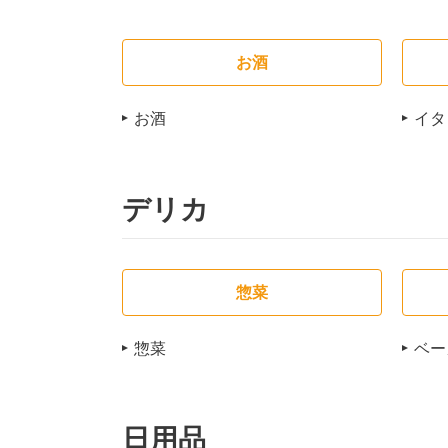
お酒
お酒
イタ
デリカ
惣菜
惣菜
ベー
日用品