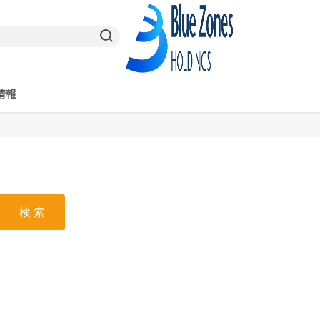
情報
ヤオコーPay
栃木県
ヤオコー予約＆ギフト
東京都
検 索