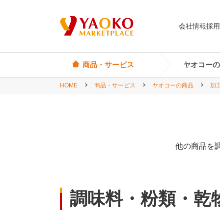
会社情報
採用
商品・サービス
ヤオコーの
HOME
商品・サービス
ヤオコーの商品
加
オリジナル商品
ヤオコーカード
埼玉県
Yes! Everyday
店頭サービス
茨城県
Yes! Premium
神奈川県
他の商品を
Yes! Happiness
star select
直輸入ワイン
調味料・粉類・乾
直輸入食品・菓子