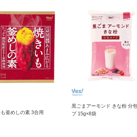
黒ごまアーモンド きな粉 分
も釜めしの素 3合用
プ 15g×8袋