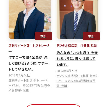
本部
本部
店舗サポート部 レジトレーナ
デジタル統括部 IT基盤 担当
ー
みんなの「いつも通り」を守
ヤオコーで働く全員が「楽
れるように、日々挑戦して
しく働ける」ように、サポー
います。
トしていきたい。
2015年4月入社
2016年4月入社
デジタル統括部（ IT基盤 担当）
店舗サポート部（レジトレーナ
E.Y. ※2023年3月当時の所
ー）T.M. ※2023年3月当時の
属・役職
所属部署・役職