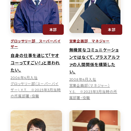
本部
本部
グロッサリー部 スーパーバイ
営業企画部 マネジャー
ザー
無機質なコミュニケーショ
自身の仕事を通じて「ヤオ
ンではなくて、プラスアルフ
コーってすごい！」と思われ
ァの人間関係を構築した
たい。
い。
2006年4月入社
2008年4月入社
グロッサリー部（スーパーバイ
営業企画部（マネジャー）
ザー) Y.T. ※2023年3月当時
Y.S. ※2023年3月当時の所
の所属部署・役職
属部署・役職