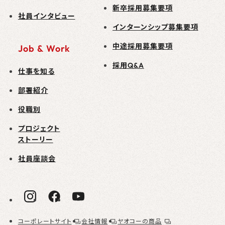
新卒採用募集要項
社員インタビュー
インターンシップ募集要項
中途採用募集要項
Job & Work
採用Q&A
仕事を知る
部署紹介
役職別
プロジェクト
ストーリー
社員座談会
コーポレートサイト
会社情報
ヤオコーの商品