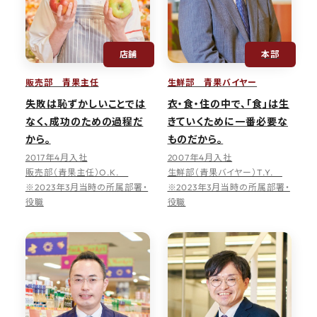
店舗
本部
販売部 青果主任
生鮮部 青果バイヤー
失敗は恥ずかしいことでは
衣・食・住の中で、「食」は生
なく、成功のための過程だ
きていくために一番必要な
から。
ものだから。
2017年4月入社
2007年4月入社
販売部（青果主任）O.K.
生鮮部（青果バイヤー）T.Y.
※2023年3月当時の所属部署・
※2023年3月当時の所属部署・
役職
役職