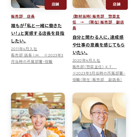
店舗
店舗
販売部 店長
（取材当時）販売部 惣菜主
任 → （現在）販売部 副店
誰もが「私と一緒に働きた
長
い！」と実感する店長を目指
自分と関わる人に、達成感
したい。
や仕事の意義を感じてもら
2011年4月入社
いたい。
販売部 店長 I.M. ※2023年3
2020年4月入社
月当時の所属部署・役職
販売部（惣菜主任） K.T.
※2023年3月当時の所属部署・
役職（現在：販売部 副店長）