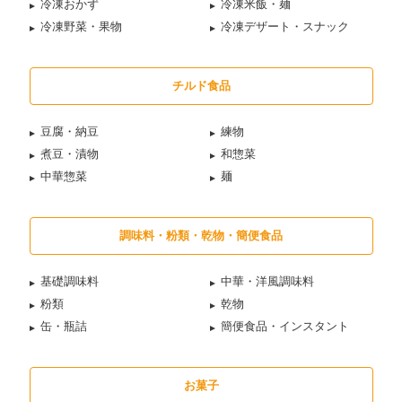
冷凍おかず
冷凍米飯・麺
冷凍野菜・果物
冷凍デザート・スナック
チルド食品
豆腐・納豆
練物
煮豆・漬物
和惣菜
中華惣菜
麺
調味料・粉類・乾物・簡便食品
基礎調味料
中華・洋風調味料
粉類
乾物
缶・瓶詰
簡便食品・インスタント
お菓子