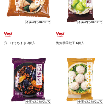
鶏ごぼうちまき 3個入
海鮮翡翠餃子 6個入