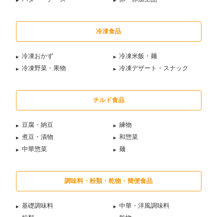
冷凍食品
冷凍おかず
冷凍米飯・麺
冷凍野菜・果物
冷凍デザート・スナック
チルド食品
豆腐・納豆
練物
煮豆・漬物
和惣菜
中華惣菜
麺
調味料・粉類・乾物・簡便食品
基礎調味料
中華・洋風調味料