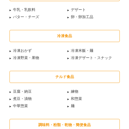
牛乳・乳飲料
デザート
バター・チーズ
卵・卵加工品
冷凍食品
冷凍おかず
冷凍米飯・麺
冷凍野菜・果物
冷凍デザート・スナック
チルド食品
豆腐・納豆
練物
煮豆・漬物
和惣菜
中華惣菜
麺
調味料・粉類・乾物・簡便食品