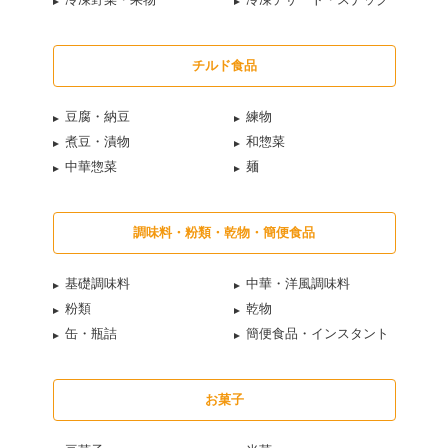
チルド食品
豆腐・納豆
練物
煮豆・漬物
和惣菜
中華惣菜
麺
調味料・粉類・乾物・簡便食品
基礎調味料
中華・洋風調味料
粉類
乾物
缶・瓶詰
簡便食品・インスタント
お菓子