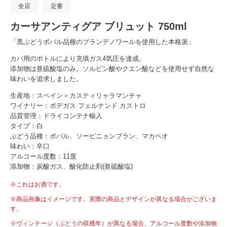
全店
定番
カーサアンティグア ブリュット 750ml
「黒ぶどうボバル品種のブランデノワールを使用した本格派」
カバ用のボトルにより充填ガス4気圧を達成。
添加物は亜硫酸塩のみ。ソルビン酸やクエン酸などを使用せず自然な
味わいを追求しました。
生産地：スペイン＞カスティリャラマンチャ
ワイナリー：ボデガス フェルナンド カストロ
品質管理：ドライコンテナ輸入
タイプ：白
ぶどう品種：ボバル、ソービニョンブラン、マカベオ
味わい：辛口
アルコール度数：11度
添加物：炭酸ガス、酸化防止剤(亜硫酸塩)
※これはお酒です。
※商品画像はイメージです。実際の商品とデザインが異なる場合がございま
す。
※ヴィンテージ（ぶどうの収穫年）が異なる場合、アルコール度数や添加物