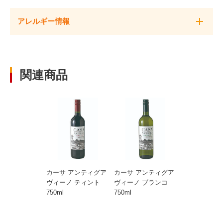
アレルギー情報
●
×
関連商品
小麦
卵
乳成分
×
×
×
そば
落花生
海老
×
×
×
カニ
カーサ アンティグア
カーサ アンティグア
×
ヴィーノ ティント
ヴィーノ ブランコ
750ml
750ml