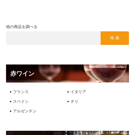
いくら
あわび
いか
×
×
×
さけ
さば
牛肉
他の商品を調べる
×
×
×
検 索
鶏肉
豚肉
くるみ
×
×
×
大豆
まつたけ
やまいも
赤ワイン
×
×
×
オレンジ
キウイ
バナナ
フランス
イタリア
×
×
×
スペイン
チリ
アルゼンチン
もも
りんご
ゼラチン
×
×
×
ごま
カシューナッツ