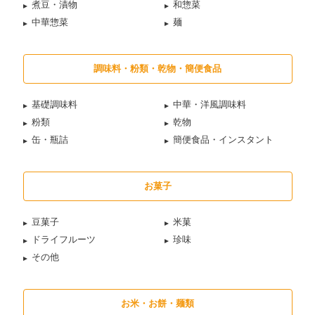
煮豆・漬物
和惣菜
中華惣菜
麺
調味料・粉類・乾物・簡便食品
基礎調味料
中華・洋風調味料
粉類
乾物
缶・瓶詰
簡便食品・インスタント
お菓子
豆菓子
米菓
ドライフルーツ
珍味
その他
お米・お餅・麺類