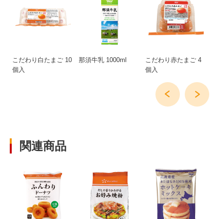
塩
こだわり白たまご 10
那須牛乳 1000ml
こだわり赤たまご 4
純
個入
個入
関連商品