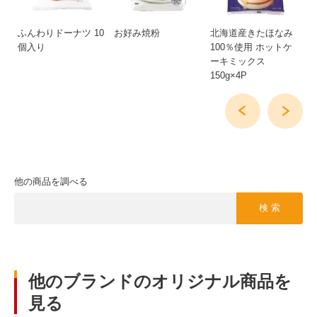
ふんわりドーナツ 10
お好み焼粉
北海道産きたほなみ
た
個入り
100％使用 ホットケ
ーキミックス
150g×4P
他の商品を調べる
検 索
他のブランドのオリジナル商品を
見る