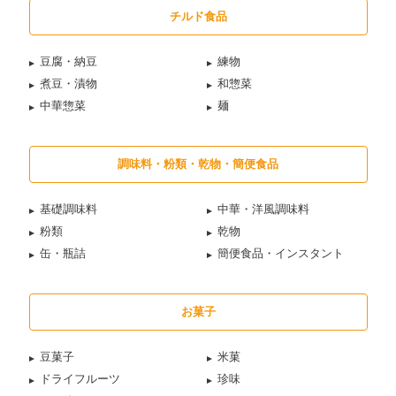
チルド食品
豆腐・納豆
練物
煮豆・漬物
和惣菜
中華惣菜
麺
調味料・粉類・乾物・簡便食品
基礎調味料
中華・洋風調味料
粉類
乾物
缶・瓶詰
簡便食品・インスタント
お菓子
豆菓子
米菓
ドライフルーツ
珍味