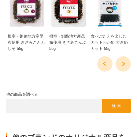
 一
根室・釧路地方産昆
根室・釧路地方産昆
食べごたえを楽しむ
鳴
切
布使用 きざみこんぶ
布使用 きざみこんぶ
カットわかめ 大きめ
ト
しそ 55g
55g
カット 55g
他の商品を調べる
検 索