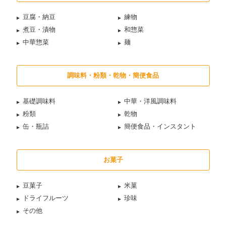
豆腐・納豆
練物
煮豆・漬物
和惣菜
中華惣菜
麺
調味料・粉類・乾物・簡便食品
基礎調味料
中華・洋風調味料
粉類
乾物
缶・瓶詰
簡便食品・インスタント
お菓子
豆菓子
米菓
ドライフルーツ
珍味
その他