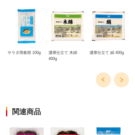
サラダ用春雨 100g
濃厚仕立て 木綿
濃厚仕立て 絹 400g
だ
400g
関連商品