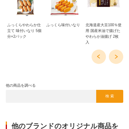
新
ふっくらやわらか仕
ふっくら味付いなり
北海道産大豆100％使
じ
立て 味付いなり 5個
用 国産米油で揚げた
油
分×2パック
やわらか油揚げ 2枚
入
他の商品を調べる
検 索
他のブランドのオリジナル商品を