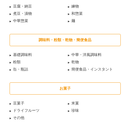
豆腐・納豆
練物
煮豆・漬物
和惣菜
中華惣菜
麺
調味料・粉類・乾物・簡便食品
基礎調味料
中華・洋風調味料
粉類
乾物
缶・瓶詰
簡便食品・インスタント
お菓子
豆菓子
米菓
ドライフルーツ
珍味
その他