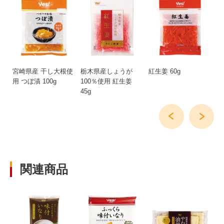
の
宮崎県産 干し大根使
栃木県産しょうが
紅生姜 60g
直
用 つぼ漬 100g
100％使用 紅生姜
ご
45g
関連商品