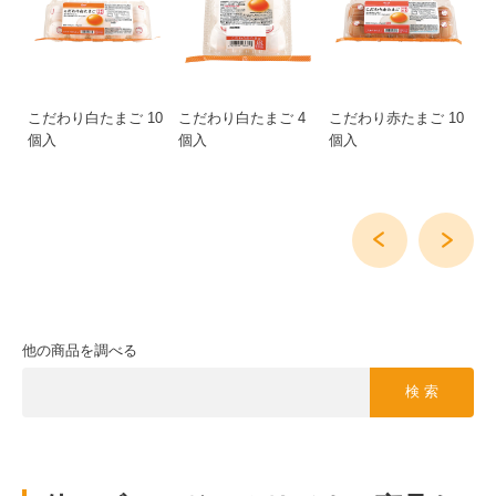
と
こだわり白たまご 10
こだわり白たまご 4
こだわり赤たまご 10
こ
個入
個入
個入
個
他の商品を調べる
検 索