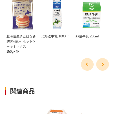
ふ
北海道産きたほなみ
北海道牛乳 1000ml
那須牛乳 200ml
特
ち
100％使用 ホットケ
ゆ 
ーキミックス
150g×4P
関連商品