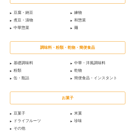
豆腐・納豆
練物
煮豆・漬物
和惣菜
中華惣菜
麺
調味料・粉類・乾物・簡便食品
基礎調味料
中華・洋風調味料
粉類
乾物
缶・瓶詰
簡便食品・インスタント
お菓子
豆菓子
米菓
ドライフルーツ
珍味
その他