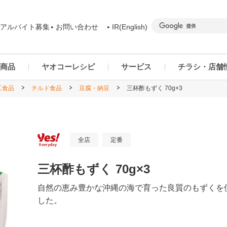
アルバイト募集
お問い合わせ
IR(English)
商品
ヤオコーレシピ
サービス
チラシ・店舗
工食品
チルド食品
豆腐・納豆
三杯酢もずく 70g×3
商品カテゴリー一覧
ヤオコーアプリ
群馬県
ご予約商品について
ネットスーパー
千葉県
全店
定番
三杯酢もずく 70g×3
自然の恵み豊かな沖縄の海で育った良質のもずくを
した。