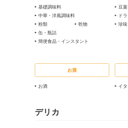
基礎調味料
豆菓
中華・洋風調味料
ドラ
粉類
乾物
珍味
缶・瓶詰
簡便食品・インスタント
お酒
お酒
イタ
デリカ