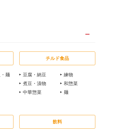
チルド食品
飯・麺
豆腐・納豆
練物
煮豆・漬物
和惣菜
中華惣菜
麺
飲料