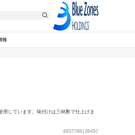
情報
ヤオコーPay
栃木県
ヤオコー予約＆ギフト
東京都
使用しています。味付けは三杯酢で仕上げま
4937768136497