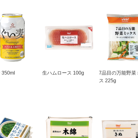
350ml
生ハムロース 100g
7品目の万能野菜
ス 225g