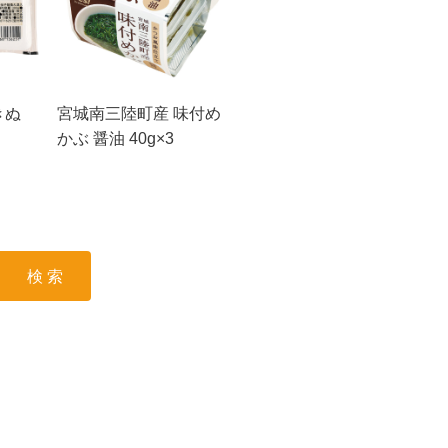
きぬ
宮城南三陸町産 味付め
かぶ 醤油 40g×3
検 索