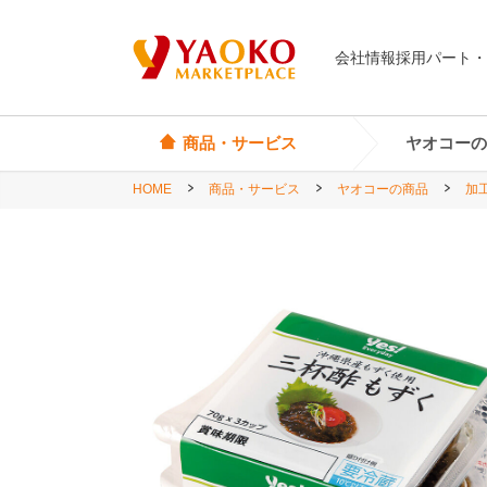
会社情報
採用
パート・
商品・サービス
ヤオコーの
HOME
商品・サービス
ヤオコーの商品
加
オリジナル商品
ヤオコーカード
埼玉県
Yes! Everyday
店頭サービス
茨城県
Yes! Premium
神奈川県
Yes! Happiness
star select
直輸入ワイン
直輸入食品・菓子