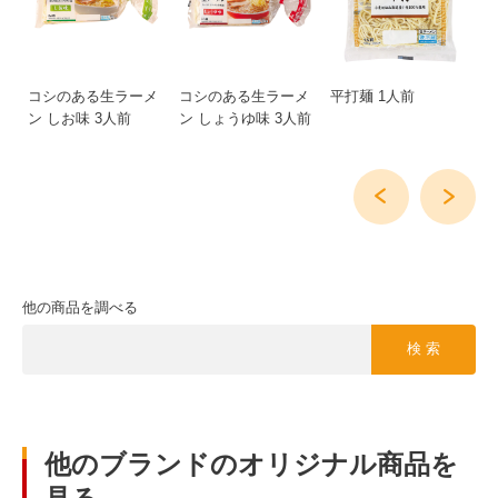
用
コシのある生ラーメ
コシのある生ラーメ
平打麺 1人前
極
ー
ン しお味 3人前
ン しょうゆ味 3人前
他の商品を調べる
検 索
他のブランドのオリジナル商品を