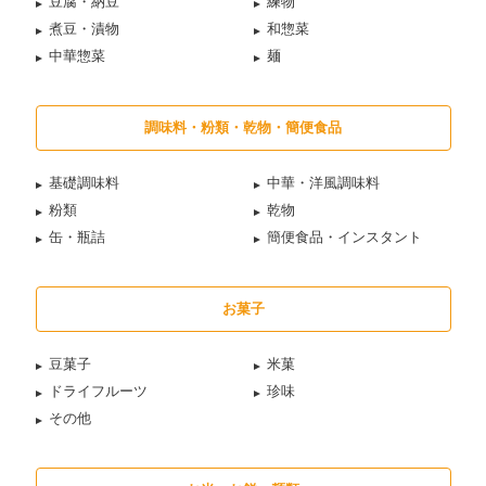
豆腐・納豆
練物
煮豆・漬物
和惣菜
中華惣菜
麺
調味料・粉類・乾物・簡便食品
基礎調味料
中華・洋風調味料
粉類
乾物
缶・瓶詰
簡便食品・インスタント
お菓子
豆菓子
米菓
ドライフルーツ
珍味
その他