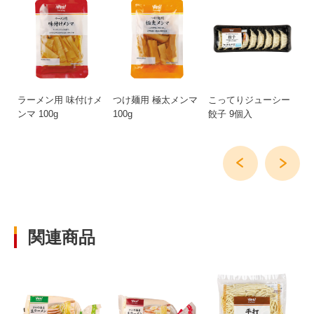
ラーメン用 味付けメ
つけ麺用 極太メンマ
こってりジューシー
温
ンマ 100g
100g
餃子 9個入
関連商品