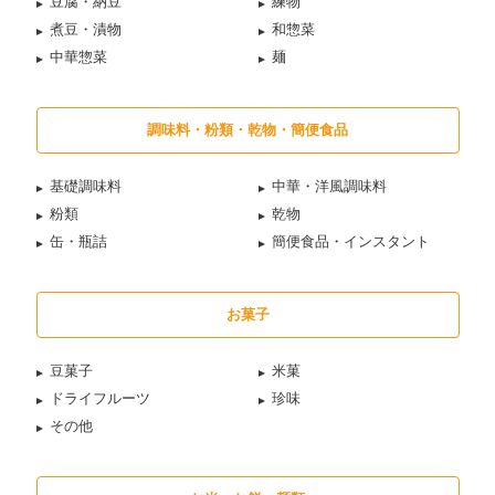
豆腐・納豆
練物
煮豆・漬物
和惣菜
中華惣菜
麺
調味料・粉類・乾物・簡便食品
基礎調味料
中華・洋風調味料
粉類
乾物
缶・瓶詰
簡便食品・インスタント
お菓子
豆菓子
米菓
ドライフルーツ
珍味
その他