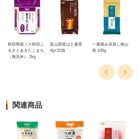
秋田県産ＪＡ秋田ふ
富山県産はと麦茶
一番摘み深蒸し狭山
元
るさとあきたこまち
4g×32袋
茶 100g
（無洗米） 2kg
関連商品