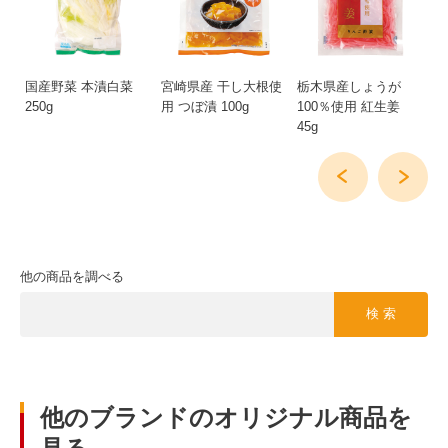
福
国産野菜 本漬白菜
宮崎県産 干し大根使
栃木県産しょうが
砂
250g
用 つぼ漬 100g
100％使用 紅生姜
漬
45g
他の商品を調べる
検 索
他のブランドのオリジナル商品を