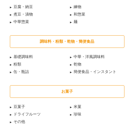
豆腐・納豆
練物
煮豆・漬物
和惣菜
中華惣菜
麺
調味料・粉類・乾物・簡便食品
基礎調味料
中華・洋風調味料
粉類
乾物
缶・瓶詰
簡便食品・インスタント
お菓子
豆菓子
米菓
ドライフルーツ
珍味
その他