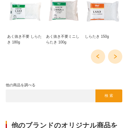
ら
あく抜き不要 しらた
あく抜き不要ミニし
しらたき 150g
あ
き 180g
らたき 100g
き
他の商品を調べる
検 索
他のブランドのオリジナル商品を