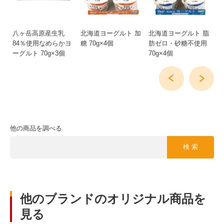
う
八ヶ岳高原産生乳
北海道ヨーグルト 加
北海道ヨーグルト 脂
北
84％使用なめらかヨ
糖 70g×4個
肪ゼロ・砂糖不使用
レ
ーグルト 70g×3個
70g×4個
他の商品を調べる
検 索
他のブランドのオリジナル商品を
見る