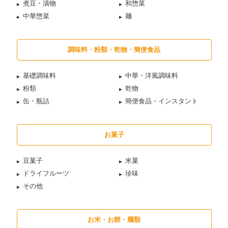
煮豆・漬物
和惣菜
中華惣菜
麺
調味料・粉類・乾物・簡便食品
基礎調味料
中華・洋風調味料
粉類
乾物
缶・瓶詰
簡便食品・インスタント
お菓子
豆菓子
米菓
ドライフルーツ
珍味
その他
お米・お餅・麺類