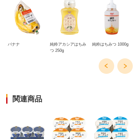
島
バナナ
純粋アカシアはちみ
純粋はちみつ 1000g
オ
つ 250g
ク
関連商品