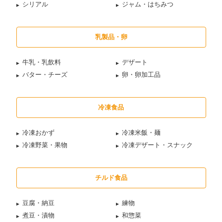
シリアル
ジャム・はちみつ
乳製品・卵
牛乳・乳飲料
デザート
バター・チーズ
卵・卵加工品
冷凍食品
冷凍おかず
冷凍米飯・麺
冷凍野菜・果物
冷凍デザート・スナック
チルド食品
豆腐・納豆
練物
煮豆・漬物
和惣菜