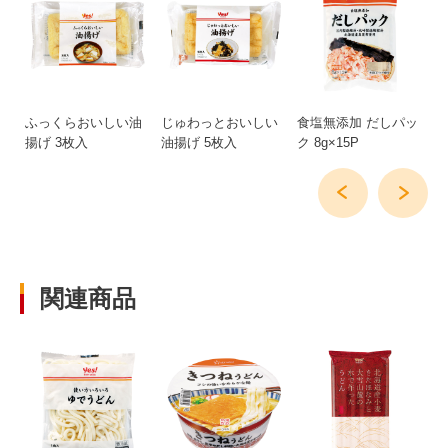
g
ふっくらおいしい油
じゅわっとおいしい
食塩無添加 だしパッ
コ
揚げ 3枚入
油揚げ 5枚入
ク 8g×15P
う
関連商品