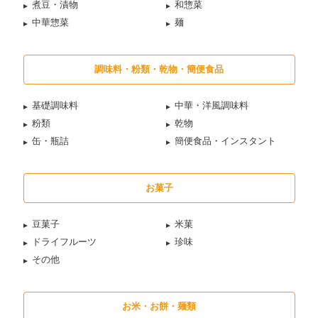
煮豆・漬物
和惣菜
中華惣菜
麺
調味料・粉類・乾物・簡便食品
基礎調味料
中華・洋風調味料
粉類
乾物
缶・瓶詰
簡便食品・インスタント
お菓子
豆菓子
米菓
ドライフルーツ
珍味
その他
お米・お餅・麺類