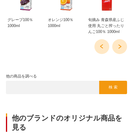
L
グレープ100％
オレンジ100％
旬摘み 青森県産ふじ
青
1000ml
1000ml
使用 丸ごと搾ったり
ご
んご100％ 1000ml
10
他の商品を調べる
検 索
他のブランドのオリジナル商品を
見る