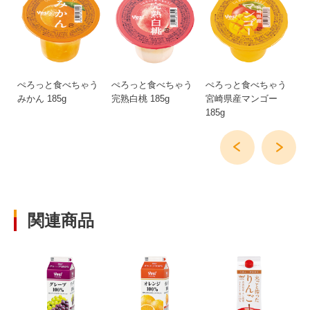
0g
ぺろっと食べちゃう
ぺろっと食べちゃう
ぺろっと食べちゃう
八
みかん 185g
完熟白桃 185g
宮崎県産マンゴー
1
185g
40
関連商品