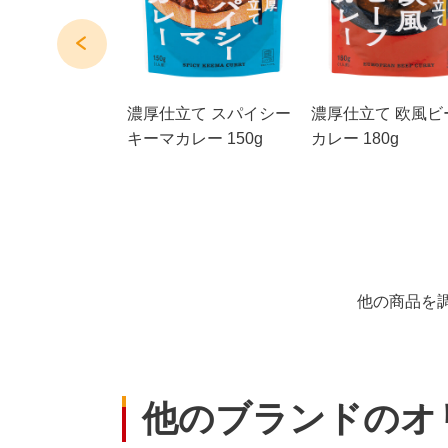
100％使用 本
濃厚仕立て スパイシー
濃厚仕立て 欧風ビ
讃岐カレーうど
キーマカレー 150g
カレー 180g
前
他の商品を
他のブランドのオ