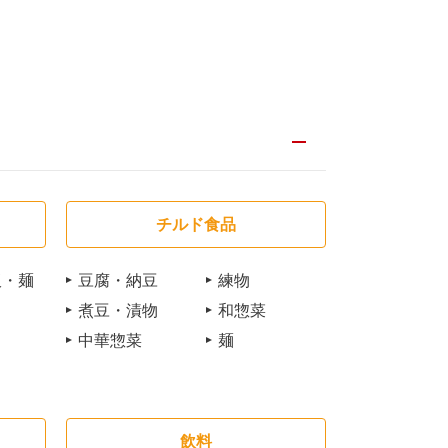
チルド食品
飯・麺
豆腐・納豆
練物
煮豆・漬物
和惣菜
中華惣菜
麺
飲料