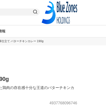
情報
厚仕立て バターチキンカレー 190g
ヤオコーPay
栃木県
ヤオコー予約＆ギフト
東京都
0g
た鶏肉の存在感十分な王道のバターチキンカ
4937768096746