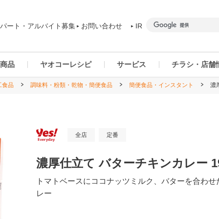
パート・アルバイト募集
お問い合わせ
IR
商品
ヤオコーレシピ
サービス
チラシ・店舗
工食品
調味料・粉類・乾物・簡便食品
簡便食品・インスタント
濃
商品カテゴリー一覧
ヤオコーアプリ
群馬県
ご予約商品について
ネットスーパー
千葉県
全店
定番
濃厚仕立て バターチキンカレー 19
トマトベースにココナッツミルク、バターを合わせ
レー