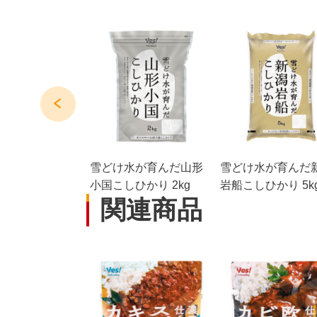
ュレッド 100g
雪どけ水が育んだ山形
雪どけ水が育んだ
小国こしひかり 2kg
岩船こしひかり 5k
関連商品