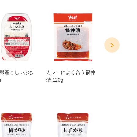
県産こしいぶき
カレーによく合う福神
紅生姜 60g
g
漬 120g