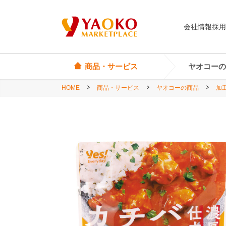
会社情報
採用
商品・サービス
ヤオコーの
HOME
商品・サービス
ヤオコーの商品
加
オリジナル商品
ヤオコーカード
埼玉県
Yes! Everyday
店頭サービス
茨城県
Yes! Premium
神奈川県
Yes! Happiness
star select
直輸入ワイン
直輸入食品・菓子