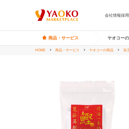
会社情報
採用
商品・サービス
ヤオコーの
HOME
商品・サービス
ヤオコーの商品
加
オリジナル商品
ヤオコーカード
埼玉県
Yes! Everyday
店頭サービス
茨城県
Yes! Premium
神奈川県
Yes! Happiness
star select
直輸入ワイン
直輸入食品・菓子