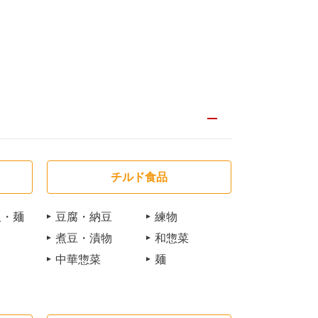
チルド食品
飯・麺
豆腐・納豆
練物
煮豆・漬物
和惣菜
中華惣菜
麺