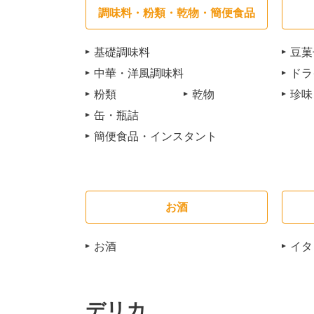
調味料・粉類・乾物・簡便食品
基礎調味料
豆菓
中華・洋風調味料
ドラ
粉類
乾物
珍味
缶・瓶詰
簡便食品・インスタント
お酒
お酒
イタ
デリカ