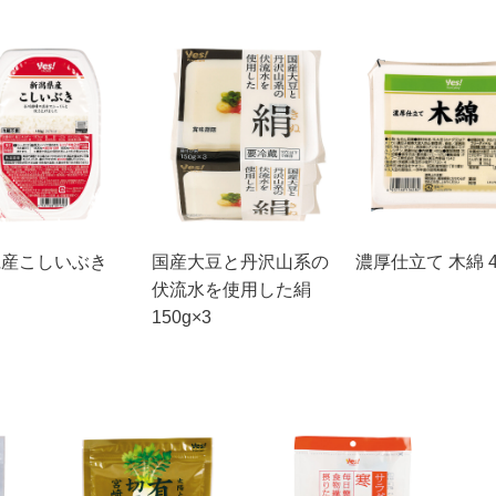
県産こしいぶき
国産大豆と丹沢山系の
濃厚仕立て 木綿 4
伏流水を使用した絹
150g×3