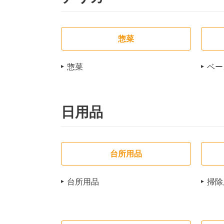
惣菜
惣菜
ベー
日用品
台所用品
台所用品
掃除