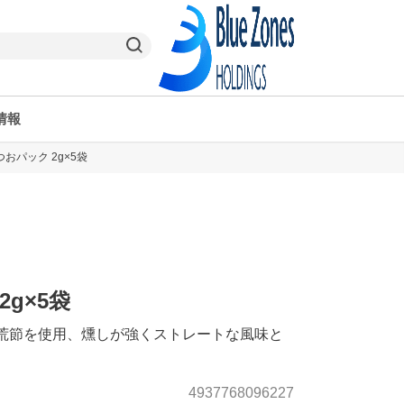
情報
おパック 2g×5袋
ヤオコーPay
栃木県
ヤオコー予約＆ギフト
東京都
g×5袋
荒節を使用、燻しが強くストレートな風味と
4937768096227