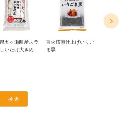
県五ヶ瀬町産スラ
直火焙煎仕上げいりご
大分県豊後大野
しいたけ大きめ
ま黒
とくちしいたけ 
検 索