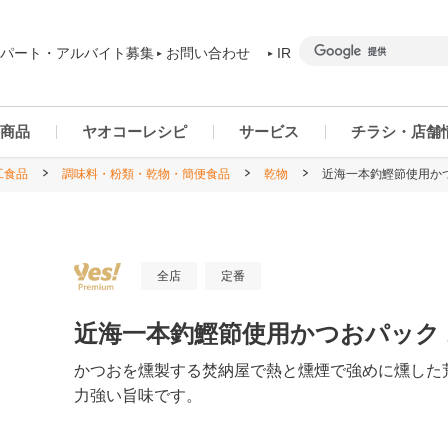
パート・アルバイト募集
お問い合わせ
IR
商品
ヤオコーレシピ
サービス
チラシ・店舗
工食品
調味料・粉類・乾物・簡便食品
乾物
近海一本釣鰹節使用かつ
商品カテゴリー一覧
ヤオコーアプリ
群馬県
ご予約商品について
ネットスーパー
千葉県
全店
定番
近海一本釣鰹節使用かつおパック 2
かつおを燻製する焚納屋で熱と燻煙で強めに燻した
力強い旨味です。