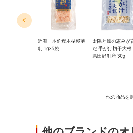
豊後大野市産ひ
近海一本釣鰹本枯極薄
太陽と風の恵みが
いたけ 30g
削 1g×5袋
だ 手がけ切干大根
県田野町産 30g
他の商品を
他のブランドのオ