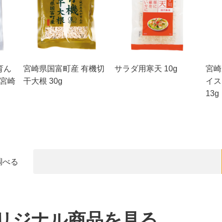
育ん
宮崎県国富町産 有機切
サラダ用寒天 10g
宮崎
 宮崎
干大根 30g
イス
13g
調べる
リジナル商品を見る