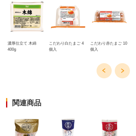
濃厚仕立て 木綿
こだわり白たまご 4
こだわり赤たまご 10
雪
400g
個入
個入
形
2k
関連商品