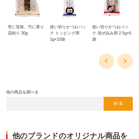
の
壱に旨味、弐に香り
使い切りかつおパッ
使い切りかつおパッ
使
ー
花削り 30g
ク トッピング用
ク 混ぜ込み用 2.5g×6
ク
1g×10袋
袋
袋
他の商品を調べる
検 索
他のブランドのオリジナル商品を