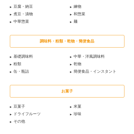
豆腐・納豆
練物
煮豆・漬物
和惣菜
中華惣菜
麺
調味料・粉類・乾物・簡便食品
基礎調味料
中華・洋風調味料
粉類
乾物
缶・瓶詰
簡便食品・インスタント
お菓子
豆菓子
米菓
ドライフルーツ
珍味
その他