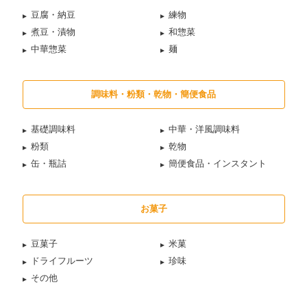
豆腐・納豆
練物
煮豆・漬物
和惣菜
中華惣菜
麺
調味料・粉類・乾物・簡便食品
基礎調味料
中華・洋風調味料
粉類
乾物
缶・瓶詰
簡便食品・インスタント
お菓子
豆菓子
米菓
ドライフルーツ
珍味
その他