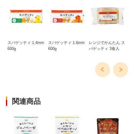
野
スパゲッティ 1.4mm
スパゲッティ 1.6mm
レンジでかんたん ス
コ
ダ
600g
600g
パゲッティ 3食入
袋
関連商品