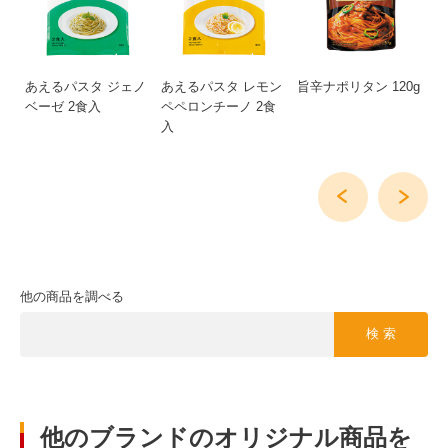
あえるパスタ ジェノ
あえるパスタ レモン
旨辛ナポリタン 120g
カ
ベーゼ 2食入
ペペロンチーノ 2食
入
他の商品を調べる
検 索
他のブランドのオリジナル商品を